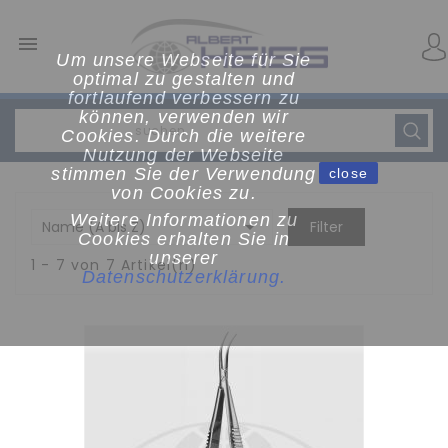

Um unsere Webseite für Sie
optimal zu gestalten und
fortlaufend verbessern zu
können, verwenden wir
Cookies. Durch die weitere
Nutzung der Webseite
stimmen Sie der Verwendung
close
von Cookies zu.
Weitere Informationen zu

Name (A bis Z)
Filter
Cookies erhalten Sie in
unserer
1 - 7 von 7 Artikel(n)
Datenschutzerklärun
g
.