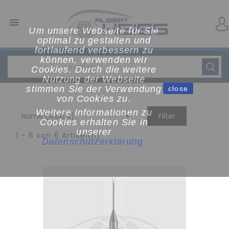

Um unsere Webseite für Sie
optimal zu gestalten und
fortlaufend verbessern zu
können, verwenden wir
Cookies. Durch die weitere
Nutzung der Webseite
stimmen Sie der Verwendung
close
von Cookies zu.
Weitere Informationen zu

Name (A bis Z)
Filter
Cookies erhalten Sie in
unserer
1 - 6 von 6 Artikel(n)
Datenschutzerklärun
g
.