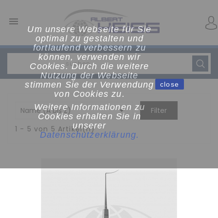

Um unsere Webseite für Sie
optimal zu gestalten und
fortlaufend verbessern zu
können, verwenden wir
Cookies. Durch die weitere
Nutzung der Webseite
stimmen Sie der Verwendung
close
von Cookies zu.
Weitere Informationen zu

Name (A bis Z)
Filter
Cookies erhalten Sie in
unserer
1 - 5 von 5 Artikel(n)
Datenschutzerklärun
g
.