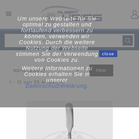

Um unsere Webseite für Sie
optimal zu gestalten und
fortlaufend verbessern zu
können, verwenden wir
Cookies. Durch die weitere
Nutzung der Webseite
stimmen Sie der Verwendung
close
von Cookies zu.
Weitere Informationen zu

Name (A bis Z)
Filter
Cookies erhalten Sie in
unserer
1 - 12 von 55 Artikel(n)
Datenschutzerklärun
g
.