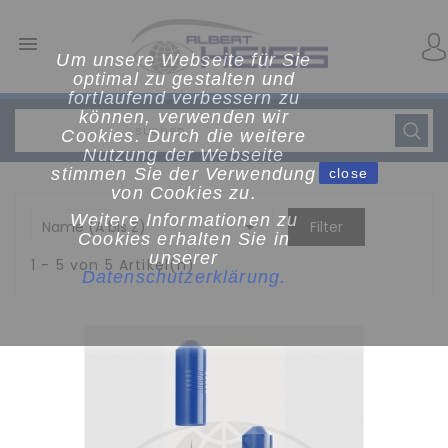

Um unsere Webseite für Sie
optimal zu gestalten und
fortlaufend verbessern zu
können, verwenden wir
Cookies. Durch die weitere
Nutzung der Webseite
stimmen Sie der Verwendung
close
von Cookies zu.
Weitere Informationen zu

Name (A bis Z)
Filter
Cookies erhalten Sie in
unserer
1 - 5 von 5 Artikel(n)
Datenschutzerklärun
g
.