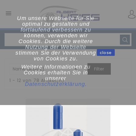

Um unsere Webseite für Sie
optimal zu gestalten und
fortlaufend verbessern zu
können, verwenden wir
Cookies. Durch die weitere
Nutzung der Webseite
stimmen Sie der Verwendung
close
von Cookies zu.
Weitere Informationen zu

Name (A bis Z)
Filter
Cookies erhalten Sie in
unserer
1 - 12 von 78 Artikel(n)
Datenschutzerklärun
g
.