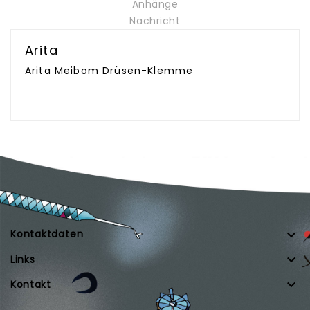
Anhänge
Nachricht
Arita
Arita Meibom Drüsen-Klemme

Kontaktdaten

Links

Kontakt