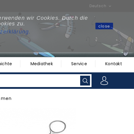
Deutsch

verwenden wir Cookies. Durch die
okies zu.
close
zerklärun
g
.
ichte
Mediathek
Service
Kontakt
mmen