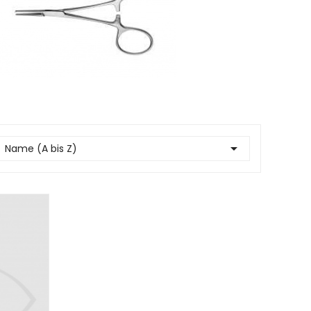

Name (A bis Z)