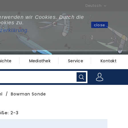
Deutsch

verwenden wir Cookies. Durch die
okies zu.
close
zerklärun
g
.
ichte
Mediathek
Service
Kontakt
hl
Bowman Sonde
öße: 2-3