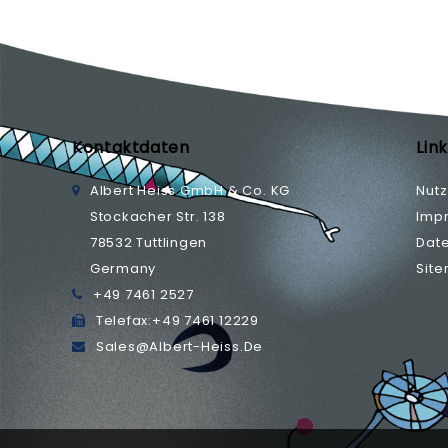
Kontaktdaten
Lin
Albert Heiss GmbH & Co. KG
Nut
Stockacher Str. 138
Imp
78532 Tuttlingen
Dat
Germany
Sit
+49 7461 2527
Telefax:
+49 7461 12229
Sales@albert-Heiss.de