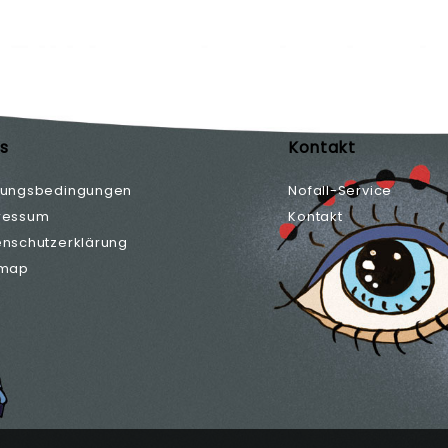
ks
Kontakt
zungsbedingungen
Nofall-Service
ressum
Kontakt
enschutzerklärung
emap