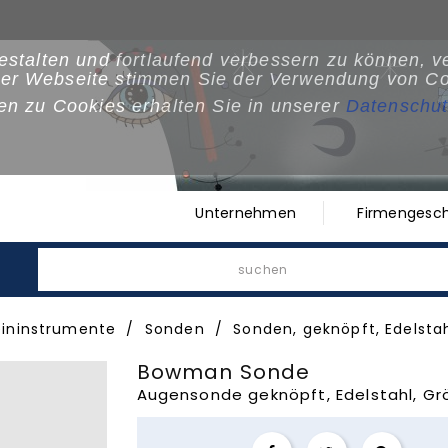
estalten und fortlaufend verbessern zu können, 
der Webseite stimmen Sie der Verwendung von Co
en zu Cookies erhalten Sie in unserer
Datenschut
Unternehmen
Firmengesch
ininstrumente
Sonden
Sonden, geknöpft, Edelsta
Bowman Sonde
Augensonde geknöpft, Edelstahl, Gr